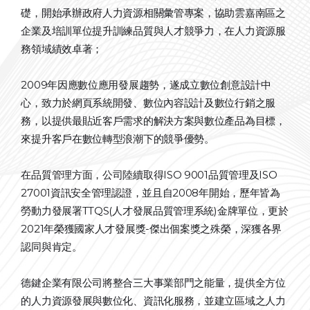
礎，開始承辦政府人力資源相關彙管專案，協助雲嘉南區之
企業及培訓單位提升訓練品質與人才競爭力，在人力資源服
務領域績效卓著；
2009年因應數位應用發展趨勢，遂成立數位創意設計中
心，致力於網頁系統開發、數位內容設計及數位行銷之服
務，以提供最貼近客戶需求的解決方案與數位產品為目標，
來提升客戶在數位轉型浪潮下的競爭優勢。
在品質管理方面，公司陸續取得ISO 9001品質管理及ISO
27001資訊安全管理認證，並且自2008年開始，歷年皆為
勞動力發展署TTQS(人才發展品質管理系統)金牌單位，更於
2021年榮獲國家人才發展獎-傑出個案獎之殊榮，深獲各界
認同與肯定。
德鍵企業有限公司將整合三大事業部門之能量，提供全方位
的人力資源發展與數位化、資訊化服務，並建立區域之人力